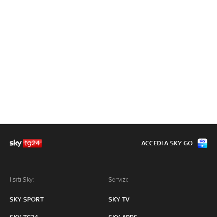
ACCEDI A SKY GO
I siti Sky:
Servizi:
SKY SPORT
SKY TV