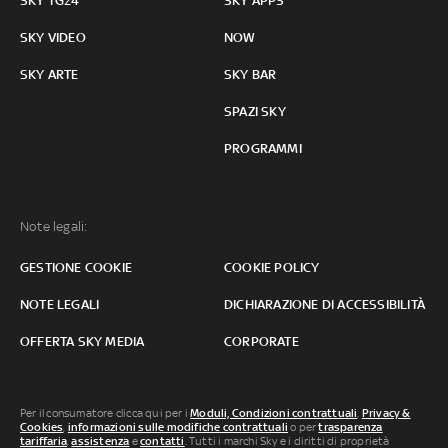
SKY TG24
SKY APPS
SKY VIDEO
NOW
SKY ARTE
SKY BAR
SPAZI SKY
PROGRAMMI
Note legali:
GESTIONE COOKIE
COOKIE POLICY
NOTE LEGALI
DICHIARAZIONE DI ACCESSIBILITÀ
OFFERTA SKY MEDIA
CORPORATE
Per il consumatore clicca qui per i
Moduli, Condizioni contrattuali
,
Privacy &
Cookies
,
informazioni sulle modifiche contrattuali
o per
trasparenza
tariffaria
,
assistenza
e
contatti
. Tutti i marchi Sky e i diritti di proprietà