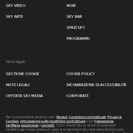
SKY VIDEO
NOW
SKY ARTE
SKY BAR
SPAZI SKY
PROGRAMMI
Note legali:
GESTIONE COOKIE
COOKIE POLICY
NOTE LEGALI
DICHIARAZIONE DI ACCESSIBILITÀ
OFFERTA SKY MEDIA
CORPORATE
Per il consumatore clicca qui per i
Moduli, Condizioni contrattuali
,
Privacy &
Cookies
,
informazioni sulle modifiche contrattuali
o per
trasparenza
tariffaria
,
assistenza
e
contatti
. Tutti i marchi Sky e i diritti di proprietà
intellettuale in essi contenuti, sono di proprietà di Sky international AG e sono