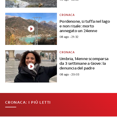
CRONACA
Pordenone, si tuffa nel lago
e non risale: morto
annegato un 24enne
08 ago - 21:32
CRONACA
Umbria, 14enne scomparsa
da 3 settimane a Giove: la
denuncia del padre
08 ago - 20:03
CRONACA: I PIÙ LETTI