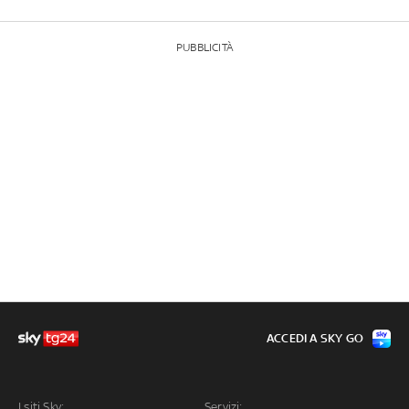
PUBBLICITÀ
ACCEDI A SKY GO
I siti Sky:
Servizi: