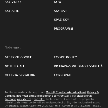
SKY VIDEO
NOW
SKY ARTE
SKY BAR
SPAZI SKY
PROGRAMMI
Note legali:
GESTIONE COOKIE
COOKIE POLICY
NOTE LEGALI
DICHIARAZIONE DI ACCESSIBILITÀ
OFFERTA SKY MEDIA
CORPORATE
Per il consumatore clicca qui per i
Moduli, Condizioni contrattuali
,
Privacy &
Cookies
,
informazioni sulle modifiche contrattuali
o per
trasparenza
tariffaria
,
assistenza
e
contatti
. Tutti i marchi Sky e i diritti di proprietà
intellettuale in essi contenuti, sono di proprietà di Sky international AG e sono
utilizzati su licenza. Copyright 2026 Sky Italia - Sky Italia Srl Via Monte Penice, 7 -