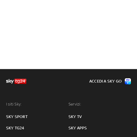
ACCEDI A SKY GO
I siti Sky:
Servizi:
SKY SPORT
SKY TV
SKY TG24
SKY APPS