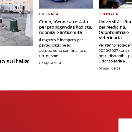
CRONACA
CRONACA
Como, 16enne arrestato
Università: +3mi
per propaganda jihadista,
per Medicina,
neonazi e antisemita
Odontoiatria e
Veterinaria
Il ragazzo è indagato per
partecipazione ad
Per l’anno accade
associazione con finalità di
2026/2027 saranno
terrorismo...
posti disponibili p
o su Italia:
Odontoiatria e...
07 ago - 09:34
07 ago - 09:29