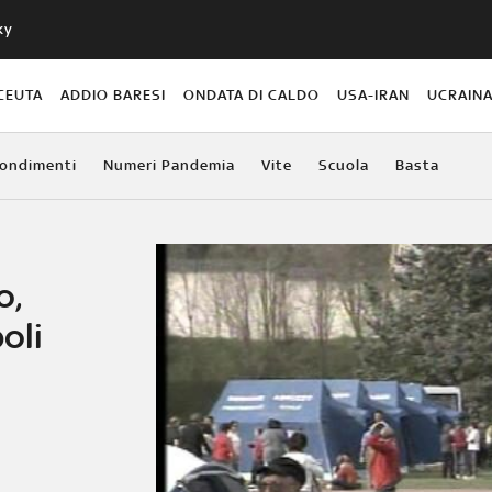
ky
CEUTA
ADDIO BARESI
ONDATA DI CALDO
USA-IRAN
UCRAIN
ondimenti
Numeri Pandemia
Vite
Scuola
Basta
o,
oli