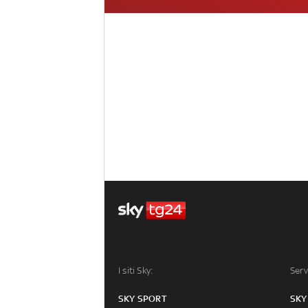
I siti Sky:
Serv
SKY SPORT
SKY