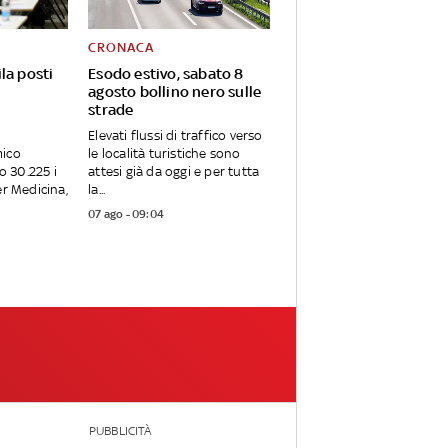
CRONACA
la posti
Esodo estivo, sabato 8
agosto bollino nero sulle
strade
Elevati flussi di traffico verso
mico
le località turistiche sono
 30.225 i
attesi già da oggi e per tutta
er Medicina,
la...
07 ago - 09:04
PUBBLICITÀ