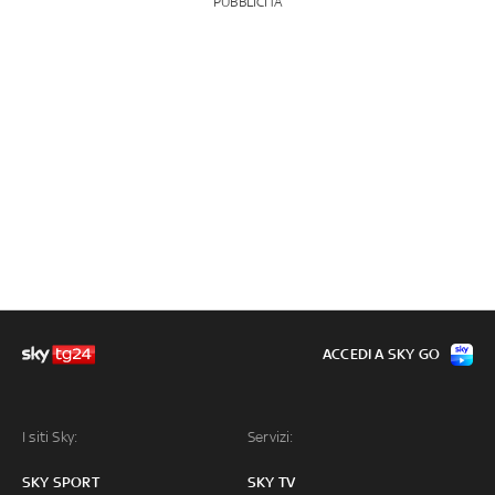
PUBBLICITÀ
ACCEDI A SKY GO
I siti Sky:
Servizi:
SKY SPORT
SKY TV