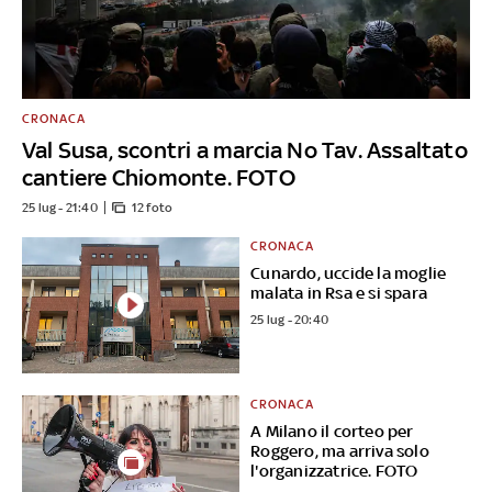
CRONACA
Val Susa, scontri a marcia No Tav. Assaltato
cantiere Chiomonte. FOTO
25 lug - 21:40
12 foto
CRONACA
Cunardo, uccide la moglie
malata in Rsa e si spara
25 lug - 20:40
CRONACA
A Milano il corteo per
Roggero, ma arriva solo
l'organizzatrice. FOTO