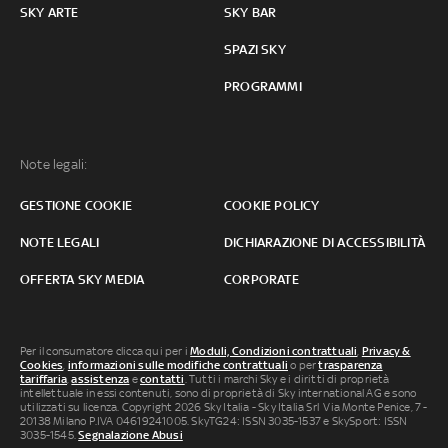
SKY ARTE
SKY BAR
SPAZI SKY
PROGRAMMI
Note legali:
GESTIONE COOKIE
COOKIE POLICY
NOTE LEGALI
DICHIARAZIONE DI ACCESSIBILITÀ
OFFERTA SKY MEDIA
CORPORATE
Per il consumatore clicca qui per i
Moduli, Condizioni contrattuali
,
Privacy &
Cookies
,
informazioni sulle modifiche contrattuali
o per
trasparenza
tariffaria
,
assistenza
e
contatti
. Tutti i marchi Sky e i diritti di proprietà
intellettuale in essi contenuti, sono di proprietà di Sky international AG e sono
utilizzati su licenza. Copyright 2026 Sky Italia - Sky Italia Srl Via Monte Penice, 7 -
20138 Milano P.IVA 04619241005. SkyTG24: ISSN 3035-1537 e SkySport: ISSN
3035-1545.
Segnalazione Abusi