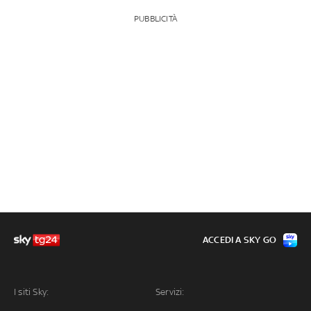
PUBBLICITÀ
ACCEDI A SKY GO
I siti Sky:
Servizi: