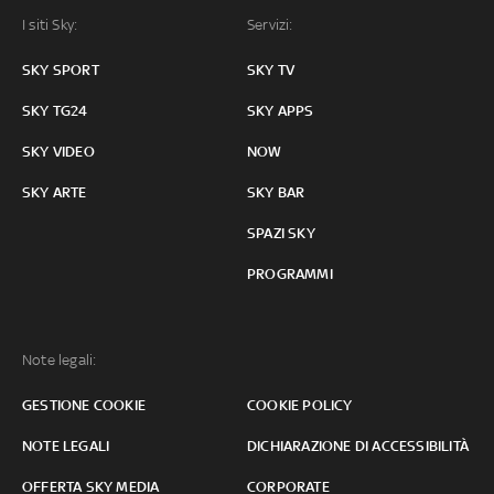
I siti Sky:
Servizi:
SKY SPORT
SKY TV
SKY TG24
SKY APPS
SKY VIDEO
NOW
SKY ARTE
SKY BAR
SPAZI SKY
PROGRAMMI
Note legali:
GESTIONE COOKIE
COOKIE POLICY
NOTE LEGALI
DICHIARAZIONE DI ACCESSIBILITÀ
OFFERTA SKY MEDIA
CORPORATE