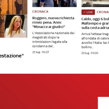
CRONACA
CRONA
LIVE
Roggero, nuova richiesta
Caldo, oggi 6 bol
rinvio pena. Anm:
Maltempo e gra
"Minacce ai giudici"
sulla costa adria
L'Associazione nazionale dei
Arriva l'attesa tre
magistrati dopo le
all'ondata di calor
intimidazioni legate alla
avvolto l'Italia. Sei 
condanna del...
bollino...
22 lug - 10:27
22 lug - 10:20
festazione"