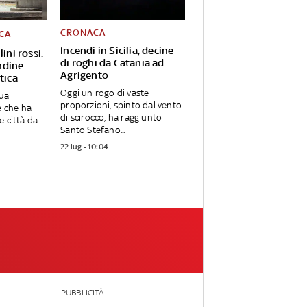
CRONACA
CA
Incendi in Sicilia, decine
lini rossi.
di roghi da Catania ad
ndine
Agrigento
tica
Oggi un rogo di vaste
gua
proporzioni, spinto dal vento
e che ha
di scirocco, ha raggiunto
le città da
Santo Stefano...
22 lug - 10:04
PUBBLICITÀ