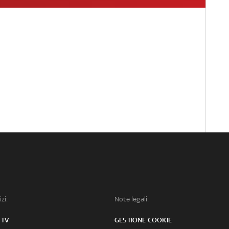
izi:
Note legali:
 TV
GESTIONE COOKIE