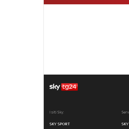
I siti Sky:
Serv
SKY SPORT
SKY