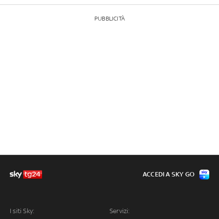
PUBBLICITÀ
ACCEDI A SKY GO
I siti Sky:
Servizi: