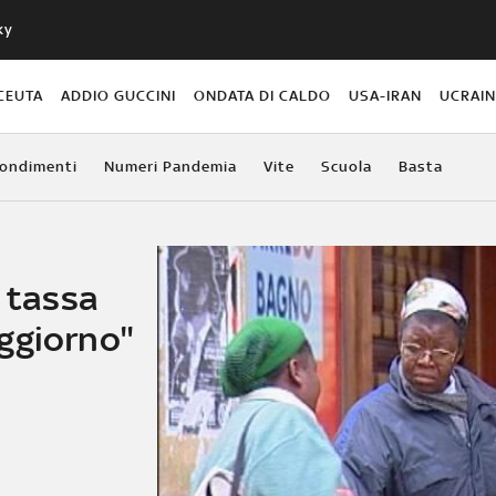
ky
CEUTA
ADDIO GUCCINI
ONDATA DI CALDO
USA-IRAN
UCRAI
ondimenti
Numeri Pandemia
Vite
Scuola
Basta
e tassa
ggiorno"