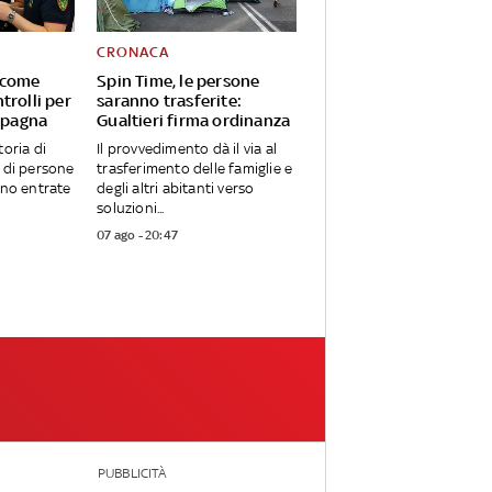
CRONACA
 come
Spin Time, le persone
trolli per
saranno trasferite:
 Spagna
Gualtieri firma ordinanza
toria di
Il provvedimento dà il via al
a di persone
trasferimento delle famiglie e
ono entrate
degli altri abitanti verso
soluzioni...
07 ago - 20:47
PUBBLICITÀ