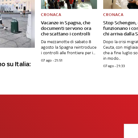
CRONACA
CRONACA
Vacanze in Spagna, che
Stop Schengen,
documenti servono ora
funzionano i con
che scattano i controlli
chi arriva dalla
Da mezzanotte di sabato 8
Dopo la crisi migra
agosto la Spagna reintroduce
Ceuta, con migliai
i controlli alle frontiere per i...
che a fine luglio s
in modo...
07 ago - 21:51
o su Italia:
07 ago - 21:33