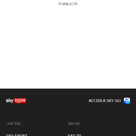
PUBBLICITÀ
ACCEDI A SKY GO
I siti Sky:
Servizi:
SKY SPORT
SKY TV