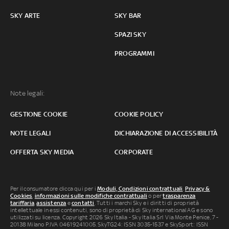
SKY ARTE
SKY BAR
SPAZI SKY
PROGRAMMI
Note legali:
GESTIONE COOKIE
COOKIE POLICY
NOTE LEGALI
DICHIARAZIONE DI ACCESSIBILITÀ
OFFERTA SKY MEDIA
CORPORATE
Per il consumatore clicca qui per i
Moduli, Condizioni contrattuali
,
Privacy &
Cookies
,
informazioni sulle modifiche contrattuali
o per
trasparenza
tariffaria
,
assistenza
e
contatti
. Tutti i marchi Sky e i diritti di proprietà
intellettuale in essi contenuti, sono di proprietà di Sky international AG e sono
utilizzati su licenza. Copyright 2026 Sky Italia - Sky Italia Srl Via Monte Penice, 7 -
20138 Milano P.IVA 04619241005. SkyTG24: ISSN 3035-1537 e SkySport: ISSN