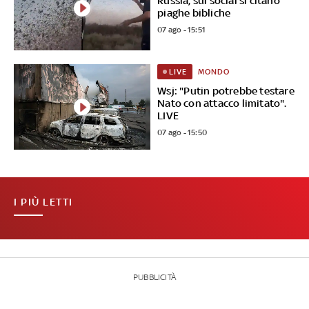
Russia, sui social si citano
piaghe bibliche
07 ago - 15:51
MONDO
LIVE
Wsj: "Putin potrebbe testare
Nato con attacco limitato".
LIVE
07 ago - 15:50
I PIÙ LETTI
PUBBLICITÀ