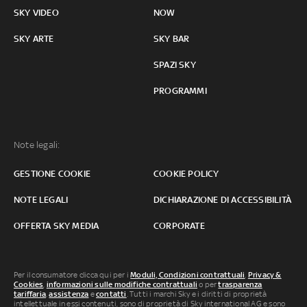
SKY VIDEO
NOW
SKY ARTE
SKY BAR
SPAZI SKY
PROGRAMMI
Note legali:
GESTIONE COOKIE
COOKIE POLICY
NOTE LEGALI
DICHIARAZIONE DI ACCESSIBILITÀ
OFFERTA SKY MEDIA
CORPORATE
Per il consumatore clicca qui per i
Moduli, Condizioni contrattuali
,
Privacy &
Cookies
,
informazioni sulle modifiche contrattuali
o per
trasparenza
tariffaria
,
assistenza
e
contatti
. Tutti i marchi Sky e i diritti di proprietà
intellettuale in essi contenuti, sono di proprietà di Sky international AG e sono