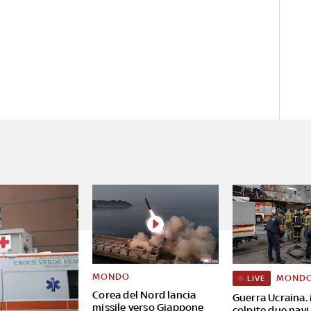
MONDO
MOND
LIVE
Corea del Nord lancia
Guerra Ucraina.
missile verso Giappone
colpite due navi