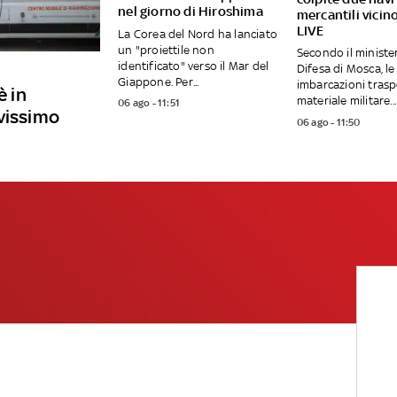
nel giorno di Hiroshima
mercantili vicin
LIVE
La Corea del Nord ha lanciato
un "proiettile non
Secondo il ministe
identificato" verso il Mar del
Difesa di Mosca, l
Giappone. Per...
imbarcazioni tras
è in
materiale militare...
06 ago - 11:51
vissimo
06 ago - 11:50