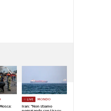
O
MONDO
LIVE
 Mosca:
Iran: "Non stiamo
negoziando con Usa su