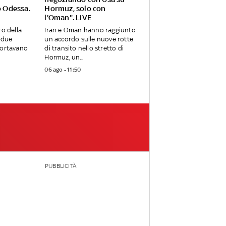
o Odessa.
Hormuz, solo con
l'Oman". LIVE
ro della
Iran e Oman hanno raggiunto
e due
un accordo sulle nuove rotte
portavano
di transito nello stretto di
Hormuz, un...
06 ago - 11:50
PUBBLICITÀ