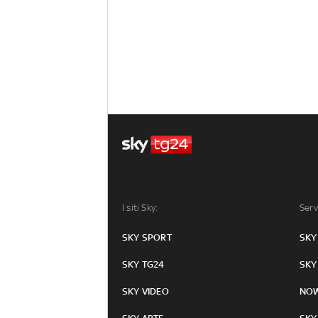
I siti Sky:
Serv
SKY SPORT
SKY
SKY TG24
SKY
SKY VIDEO
NO