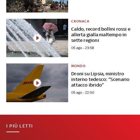
CRONACA
Caldo, record bollini rossi e
allerta gialla maltempo in
sette regioni
05 ago - 23:58
MONDO
Droni su Lipsia, ministro
interno tedesco: “Scenario
attacco ibrido”
05 ago - 22:50
I PIÙ LETTI