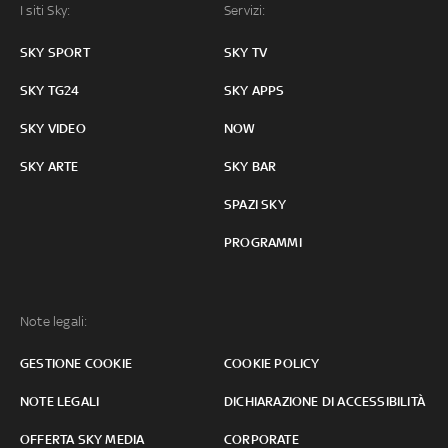
I siti Sky:
Servizi:
SKY SPORT
SKY TV
SKY TG24
SKY APPS
SKY VIDEO
NOW
SKY ARTE
SKY BAR
SPAZI SKY
PROGRAMMI
Note legali:
GESTIONE COOKIE
COOKIE POLICY
NOTE LEGALI
DICHIARAZIONE DI ACCESSIBILITÀ
OFFERTA SKY MEDIA
CORPORATE