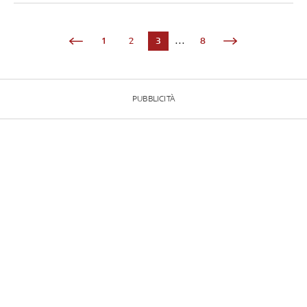
1
2
3
...
8
PUBBLICITÀ