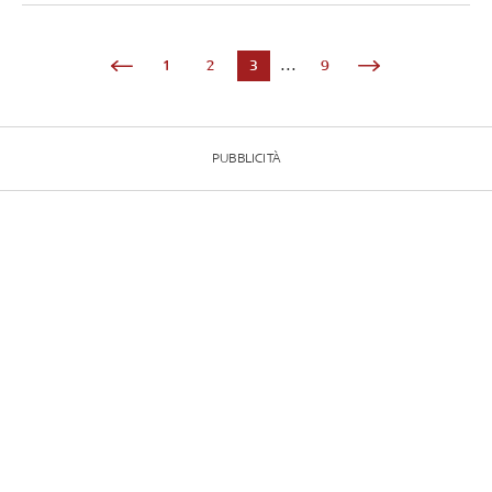
1
2
3
...
9
PUBBLICITÀ