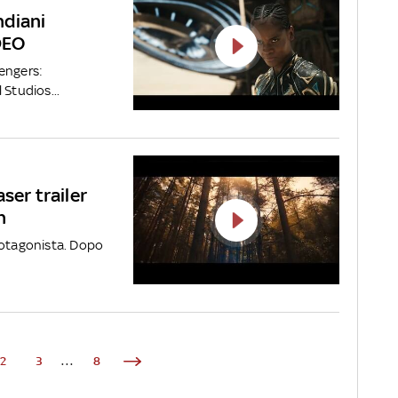
ndiani
IDEO
engers:
 Studios...
ser trailer
h
rotagonista. Dopo
2
3
...
8