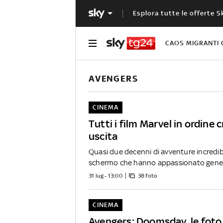
Esplora tutte le offerte S
CAOS MIGRANTI 
AVENGERS
CINEMA
Tutti i film Marvel in ordine 
uscita
Quasi due decenni di avventure incredibi
schermo che hanno appassionato genera
31 lug - 13:00
38 foto
CINEMA
Avengers: Doomsday, le foto 