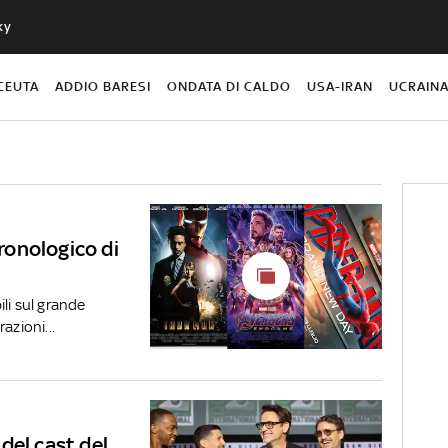
ky
CEUTA
ADDIO BARESI
ONDATA DI CALDO
USA-IRAN
UCRAIN
cronologico di
li sul grande
zioni...
del cast del