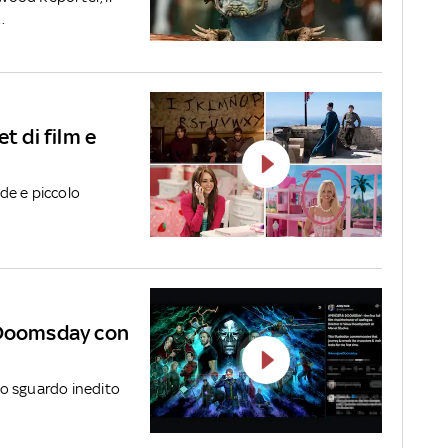
.
t di film e
nde e piccolo
 Doomsday con
o sguardo inedito