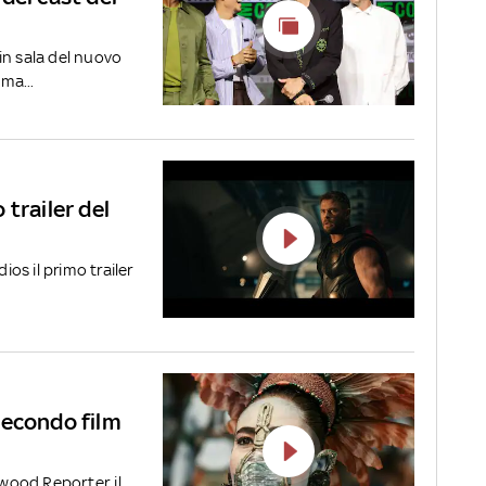
in sala del nuovo
ma...
trailer del
ios il primo trailer
secondo film
ood Reporter, il