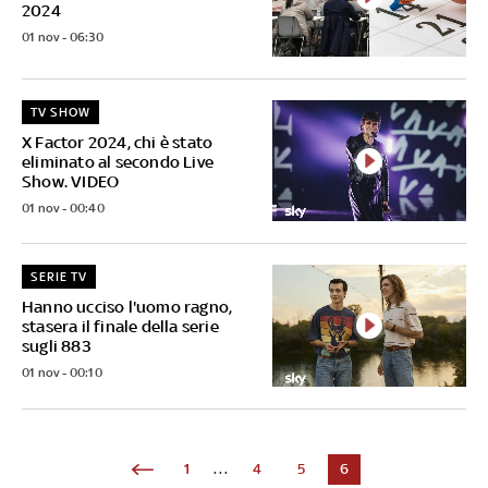
2024
01 nov - 06:30
TV SHOW
X Factor 2024, chi è stato
eliminato al secondo Live
Show. VIDEO
01 nov - 00:40
SERIE TV
Hanno ucciso l'uomo ragno,
stasera il finale della serie
sugli 883
01 nov - 00:10
1
...
4
5
6