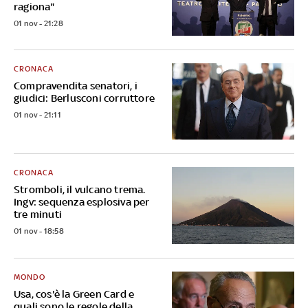
ragiona"
01 nov - 21:28
CRONACA
Compravendita senatori, i
giudici: Berlusconi corruttore
01 nov - 21:11
CRONACA
Stromboli, il vulcano trema.
Ingv: sequenza esplosiva per
tre minuti
01 nov - 18:58
MONDO
Usa, cos'è la Green Card e
quali sono le regole della