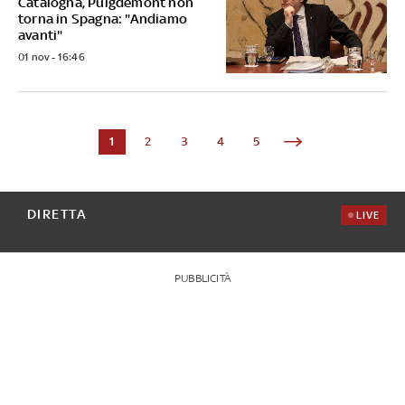
Catalogna, Puigdemont non
torna in Spagna: "Andiamo
avanti"
01 nov - 16:46
1
2
3
4
5
DIRETTA
LIVE
PUBBLICITÀ