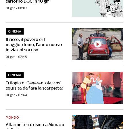
seriofilo DOC in 10 gif
01 gen - 08:03
CINEMA
Il ricco, il povero e il
maggiordomo, l’anno nuovo
inizia col sorriso
01 gen - 07:45
CINEMA
Trilogia di Cenerentola: così
squisita da fare la scarpetta!
01 gen - 07:44
MONDO
Allarme terrorismo a Monaco