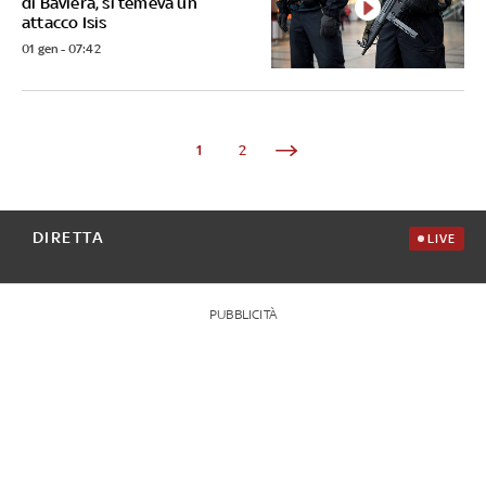
di Baviera, si temeva un
attacco Isis
01 gen - 07:42
1
2
DIRETTA
LIVE
PUBBLICITÀ