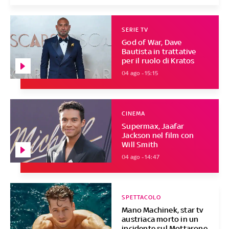
SERIE TV
God of War, Dave
Bautista in trattative
per il ruolo di Kratos
04 ago - 15:15
CINEMA
Supermax, Jaafar
Jackson nel film con
Will Smith
04 ago - 14:47
SPETTACOLO
Mano Machinek, star tv
austriaca morto in un
incidente sul Mottarone