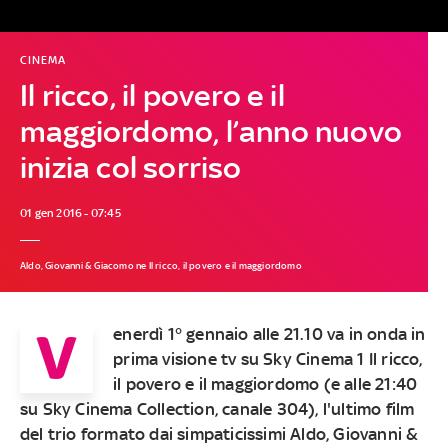
CINEMA
Il ricco, il povero e il
maggiordomo, l’anno nuovo
inizia col sorriso
01 gen 2016 - 07:45
Aldo, Giovanni & Giacomo ne Il ricco, il povero e il maggiordomo
V
enerdì 1° gennaio alle 21.10 va in onda in
prima visione tv su Sky Cinema 1 Il ricco,
il povero e il maggiordomo (e alle 21:40
su Sky Cinema Collection, canale 304), l'ultimo film
del trio formato dai simpaticissimi Aldo, Giovanni &