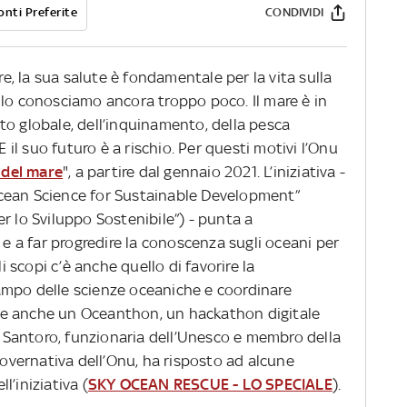
onti Preferite
CONDIVIDI
tre, la sua salute è fondamentale per la vita sulla
 lo conosciamo ancora troppo poco. Il mare è in
to globale, dell’inquinamento, della pesca
E il suo futuro è a rischio. Per questi motivi l’Onu
 del mare
", a partire dal gennaio 2021. L’iniziativa -
f Ocean Science for Sustainable Development”
r lo Sviluppo Sostenibile”) - punta a
 e a far progredire la conoscenza sugli oceani per
li scopi c’è anche quello di favorire la
ampo delle scienze oceaniche e coordinare
tive anche un Oceanthon, un hackathon digitale
ca Santoro, funzionaria dell’Unesco e membro della
vernativa dell’Onu, ha risposto ad alcune
’iniziativa (
SKY OCEAN RESCUE - LO SPECIALE
).