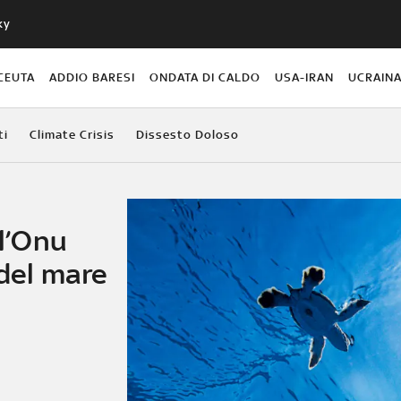
ky
CEUTA
ADDIO BARESI
ONDATA DI CALDO
USA-IRAN
UCRAIN
ti
Climate Crisis
Dissesto Doloso
 l’Onu
 del mare