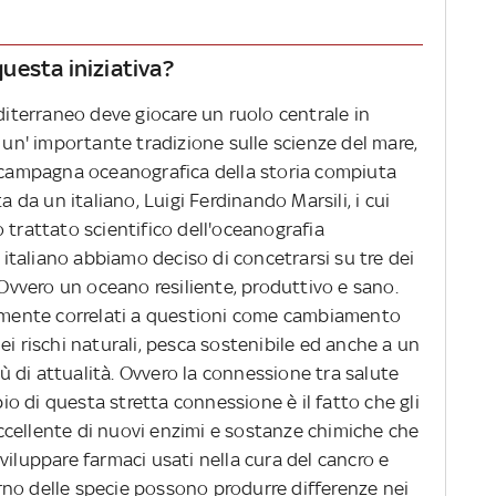
 questa iniziativa?
editerraneo deve giocare un ruolo centrale in
e un' importante tradizione sulle scienze del mare,
a campagna oceanografica della storia compiuta
a da un italiano, Luigi Ferdinando Marsili, i cui
 trattato scientifico dell'oceanografia
taliano abbiamo deciso di concetrarsi su tre dei
 Ovvero un oceano resiliente, produttivo e sano.
tamente correlati a questioni come cambiamento
ei rischi naturali, pesca sostenibile ed anche a un
 di attualità. Ovvero la connessione tra salute
o di questa stretta connessione è il fatto che gli
cellente di nuovi enzimi e sostanze chimiche che
viluppare farmaci usati nella cura del cancro e
terno delle specie possono produrre differenze nei