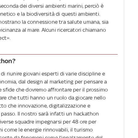
econda dei diversi ambienti marini, perciò è
netico e la biodiversità di questi ambienti.
imostrano la connessione tra salute umana, sia
a vicinanza al mare. Alcuni ricercatori chiamano
ect».
nthon?
i riunire giovani esperti di varie discipline e
conomia, dal design al marketing per pensare a
e sfide che dovremo affrontare per il prossimo
are che tutti hanno un ruolo da giocare nello
tto che innovazione, digitalizzazione e
 passo. Il nostro sarà infatti un hackathon
diverse squadre impegnarsi per 48 ore per
i come le energie rinnovabili, il turismo
re coste da fenomeni come l’innalzamento del