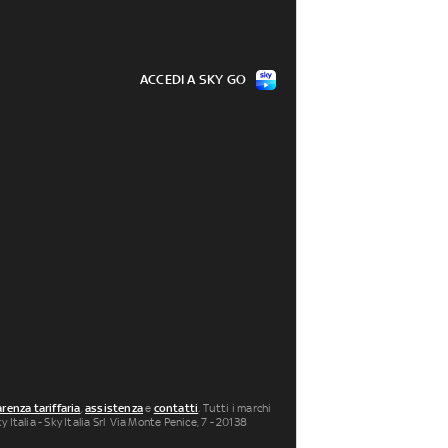
ACCEDI A SKY GO
renza tariffaria
,
assistenza
e
contatti
. Tutti i marchi
 Italia - Sky Italia Srl Via Monte Penice, 7 - 20138