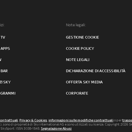
izi:
Note legali:
 TV
GESTIONE COOKIE
 APPS
COOKIE POLICY
W
NOTE LEGALI
 BAR
DICHIARAZIONE DI ACCESSIBILITÀ
ZI SKY
OFFERTA SKY MEDIA
GRAMMI
CORPORATE
contrattuali
,
Privacy & Cookies
,
informazioni sulle modifiche contrattuali
o per
traspa
uti, sono di proprietà di Sky international AG e sono utilizzati su licenza. Copyright 2026 Sky
 SkySport: ISSN 3035-1545.
Segnalazione Abusi