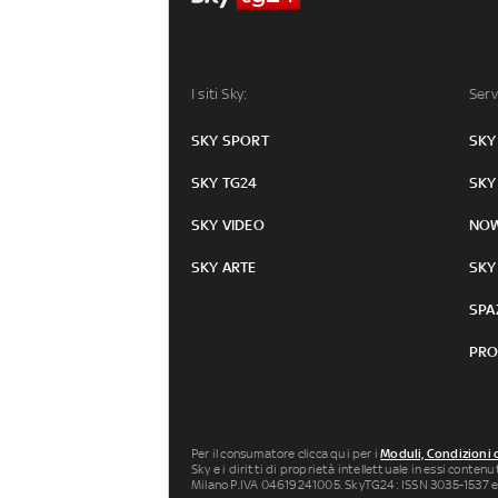
I siti Sky:
Serv
SKY SPORT
SKY
SKY TG24
SKY
SKY VIDEO
NO
SKY ARTE
SKY
SPA
PRO
Per il consumatore clicca qui per i
Moduli, Condizioni 
Sky e i diritti di proprietà intellettuale in essi conten
Milano P.IVA 04619241005. SkyTG24: ISSN 3035-1537 e