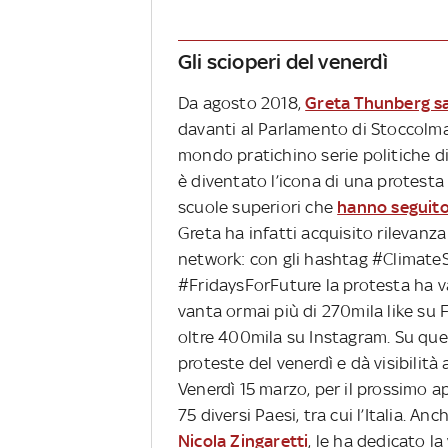
Gli scioperi del venerdì
Da agosto 2018,
Greta Thunberg sal
davanti al Parlamento di Stoccolma 
mondo pratichino serie politiche d
è diventato l’icona di una protesta
scuole superiori che
hanno seguito
Greta ha infatti acquisito rilevanza
network: con gli hashtag #ClimateS
#FridaysForFuture la protesta ha val
vanta ormai più di 270mila like su 
oltre 400mila su Instagram. Su qu
proteste del venerdì e dà visibilità
Venerdì 15 marzo, per il prossimo 
75 diversi Paesi, tra cui l’Italia. A
Nicola Zingaretti
, le ha dedicato la