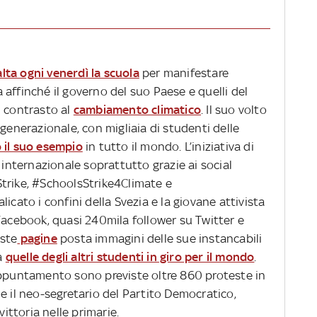
ta ogni venerdì la scuola
per manifestare
affinché il governo del suo Paese e quelli del
i contrasto al
cambiamento climatico
. Il suo volto
 generazionale, con migliaia di studenti delle
 il suo esempio
in tutto il mondo. L’iniziativa di
 internazionale soprattutto grazie ai social
trike, #SchoolsStrike4Climate e
icato i confini della Svezia e la giovane attivista
Facebook, quasi 240mila follower su Twitter e
este
pagine
posta immagini delle sue instancabili
 a
quelle degli altri studenti in giro per il mondo
.
appuntamento sono previste oltre 860 proteste in
nche il neo-segretario del Partito Democratico,
 vittoria nelle primarie.