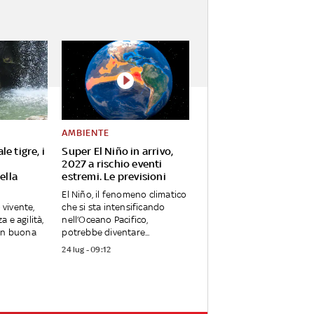
AMBIENTE
e tigre, i
Super El Niño in arrivo,
2027 a rischio eventi
ella
estremi. Le previsioni
El Niño, il fenomeno climatico
 vivente,
che si sta intensificando
 e agilità,
nell’Oceano Pacifico,
in buona
potrebbe diventare...
24 lug - 09:12