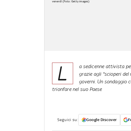
venerdì (Foto: Getty images)
L
a sedicenne attivista p
grazie agli "scioperi del
governi. Un sondaggio c
trionfare nel suo Paese
Seguici su:
Google Discover
F