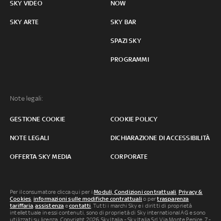
SKY VIDEO
NOW
SKY ARTE
SKY BAR
SPAZI SKY
PROGRAMMI
Note legali:
GESTIONE COOKIE
COOKIE POLICY
NOTE LEGALI
DICHIARAZIONE DI ACCESSIBILITÀ
OFFERTA SKY MEDIA
CORPORATE
Per il consumatore clicca qui per i
Moduli, Condizioni contrattuali
,
Privacy &
Cookies
,
informazioni sulle modifiche contrattuali
o per
trasparenza
tariffaria
,
assistenza
e
contatti
. Tutti i marchi Sky e i diritti di proprietà
intellettuale in essi contenuti, sono di proprietà di Sky international AG e sono
utilizzati su licenza. Copyright 2026 Sky Italia - Sky Italia Srl Via Monte Penice, 7 -