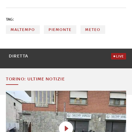
gialla in Abruzzo, Campania, Emilia-Romagna, Friuli
Venezia Giulia, Lazio, Marche, Molise, Toscana, Umbria,
Liguria, Puglia, Veneto e Sardegna
TAG:
MALTEMPO
PIEMONTE
METEO
DIRETTA
LIVE
TORINO: ULTIME NOTIZIE