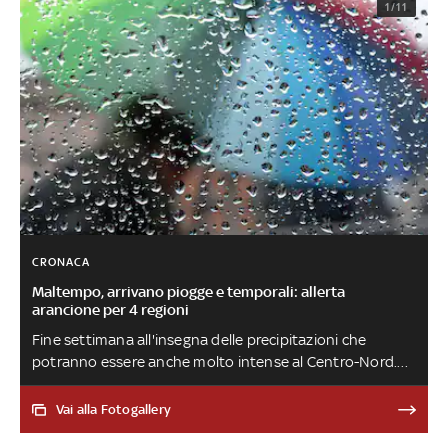
1/11
CRONACA
Maltempo, arrivano piogge e temporali: allerta
arancione per 4 regioni
Fine settimana all'insegna delle precipitazioni che
potranno essere anche molto intense al Centro-Nord.
Livello di allerta arancione in alcune zone dell'Emilia
Romagna fino alla mezzanotte di sabato, per domani su
Vai alla Fotogallery
Lazio, Molise, Toscana e Campania. Domenica allerta