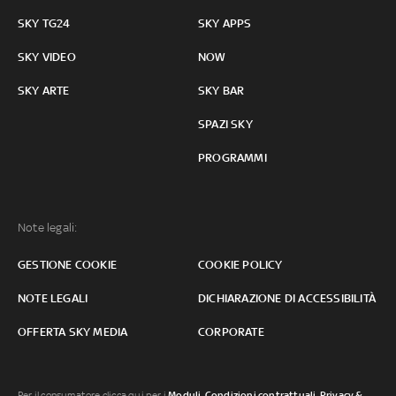
SKY TG24
SKY APPS
SKY VIDEO
NOW
SKY ARTE
SKY BAR
SPAZI SKY
PROGRAMMI
Note legali:
GESTIONE COOKIE
COOKIE POLICY
NOTE LEGALI
DICHIARAZIONE DI ACCESSIBILITÀ
OFFERTA SKY MEDIA
CORPORATE
Per il consumatore clicca qui per i
Moduli, Condizioni contrattuali
,
Privacy &