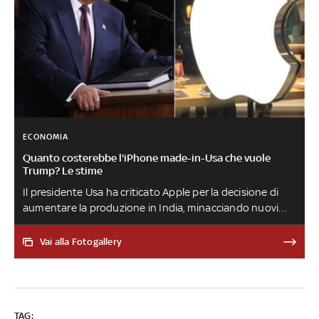
ECONOMIA
Quanto costerebbe l'iPhone made-in-Usa che vuole
Trump? Le stime
Il presidente Usa ha criticato Apple per la decisione di
aumentare la produzione in India, minacciando nuovi
dazi del 25% sugli iPhone. Attualmente il 90% dei
dispositivi è prodotto in Cina, ma Apple punta ad
Vai alla Fotogallery
aumentare la quota indiana. Un iPhone 16 Pro Max, che
ora costa 1.200 dollari negli Usa, potrebbe salire a 1.900
con i dazi. Se fosse interamente prodotto negli Stati
Uniti, arriverebbe a costare 3.500 dollari
TAG: