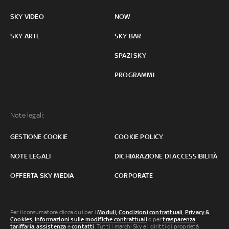
SKY VIDEO
NOW
SKY ARTE
SKY BAR
SPAZI SKY
PROGRAMMI
Note legali:
GESTIONE COOKIE
COOKIE POLICY
NOTE LEGALI
DICHIARAZIONE DI ACCESSIBILITÀ
OFFERTA SKY MEDIA
CORPORATE
Per il consumatore clicca qui per i
Moduli, Condizioni contrattuali
,
Privacy &
Cookies
,
informazioni sulle modifiche contrattuali
o per
trasparenza
tariffaria
,
assistenza
e
contatti
. Tutti i marchi Sky e i diritti di proprietà