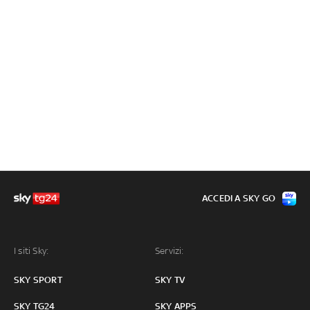
ACCEDI A SKY GO
I siti Sky:
Servizi:
SKY SPORT
SKY TV
SKY TG24
SKY APPS