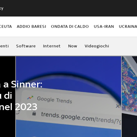
ky
CEUTA
ADDIO BARESI
ONDATA DI CALDO
USA-IRAN
UCRAIN
enti
Software
Internet
Now
Videogiochi
 a Sinner:
 di
 nel 2023