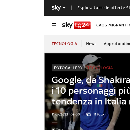
Esplora tutte le offerte S
CAOS MIGRANTI 
TECNOLOGIA
News
Approfondim
FOTOGALLERY
TECNOLOGIA
Google, da Shakira
i 10 personaggi più
tendenza in Italia
11 dic 2023 - 09:00
11 foto
IPA/Ansa