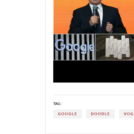
TAG:
GOOGLE
DOODLE
VOG