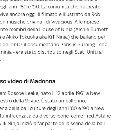
egli anni '80 e '90. La comunità che ha creato,
ive ancora oggi. Il filmato è illustrato da Rob
n musiche originali di Vivacious. Alle riprese
nte membri della House of Ninja (Archie Burnett
ja e Akiko Tokuoka aka KiT Ninja) che ballano per
gno del 1990, il documentario Paris is Burning - che
ninja - era stato distribuito negli Stati Uniti al
al.
oso video di Madonna
lliam Roscoe Leake, nato il 12 aprile 1961 a New
stro della Vogue. È stato un ballerino,
ena della ball culture degli anni ’80 e ’90 a New
fu influenzata da diverse icone, come Fred Astaire
lli Ninja iniziò a far parte della scena della ball