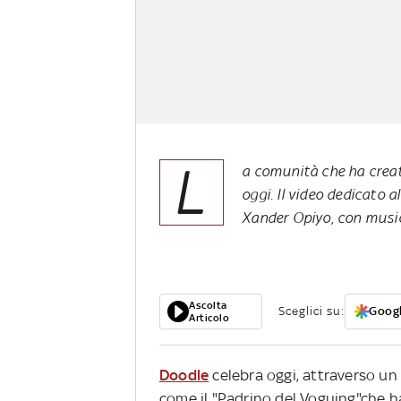
L
a comunità che ha creat
oggi. Il video dedicato a
Xander Opiyo, con music
Ascolta
Sceglici su:
Googl
Articolo
Doodle
celebra oggi, attraverso un v
come il "Padrino del Voguing"che h