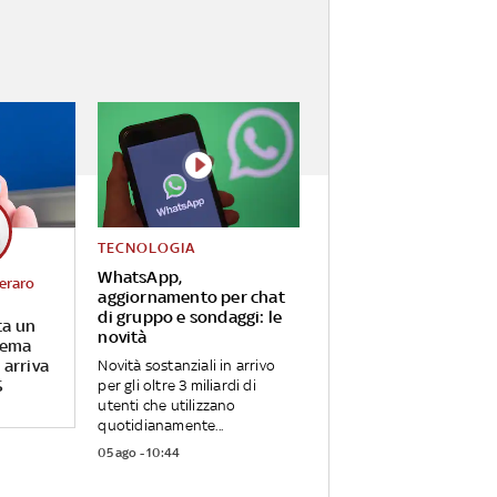
TECNOLOGIA
WhatsApp,
eraro
aggiornamento per chat
di gruppo e sondaggi: le
ta un
novità
tema
 arriva
Novità sostanziali in arrivo
S
per gli oltre 3 miliardi di
utenti che utilizzano
quotidianamente...
05 ago - 10:44