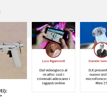
E
Luca Rigamondi
Daniele Sem
Dal videogioco al
DJI presen
ricatto: così i
nuovo sis
criminali adescano i
microfonico:
ragazzi online
Mini 2
ti):
"