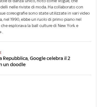
stile di danza unico, noto come Vogue, che
elli nelle riviste di moda. Ha collaborato con
ue coreografie sono state utilizzate in vari video
nja, nel 1990, ebbe un ruolo di primo piano nel
 che esplorava la ball culture di New York e
q+.
E
a Repubblica, Google celebra il 2
n un doodle