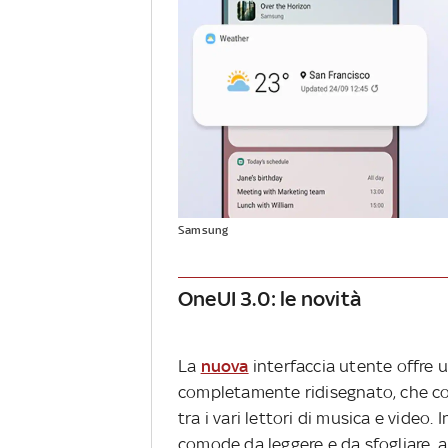
Samsung
OneUI 3.0: le novità
La
nuova
interfaccia utente offre 
completamente ridisegnato, che con
tra i vari lettori di musica e video.
comode da leggere e da sfogliare, 