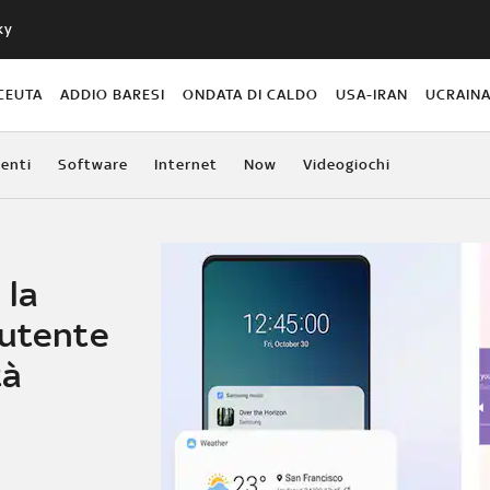
ky
CEUTA
ADDIO BARESI
ONDATA DI CALDO
USA-IRAN
UCRAIN
enti
Software
Internet
Now
Videogiochi
 la
 utente
tà