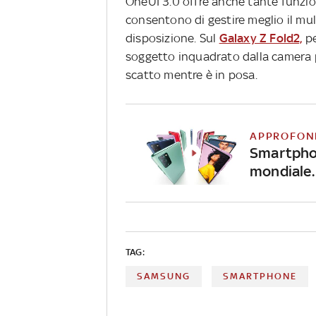
OneUI 3.0 offre anche tante funzion
consentono di gestire meglio il mul
disposizione. Sul
Galaxy Z Fold2,
pe
soggetto inquadrato dalla camera pr
scatto mentre è in posa.
APPROFON
Smartphon
mondiale. 
TAG:
SAMSUNG
SMARTPHONE