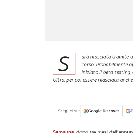
S
arà rilasciata tramite 
corso. Probabilmente ap
iniziato il beta testin
Ultra, per poi essere rilasciata anc
Sceglici su:
Google Discover
F
Samsung
, dopo tre mesi dall’annun