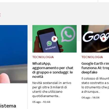
E
TECNOLOGIA
TECNOLOGIA
WhatsApp,
Google Earth ri
aggiornamento per chat
funziona AI: tro
di gruppo e sondaggi: le
deepfake
novità
Il colosso di Moun
Novità sostanziali in arrivo
stato costretto a
per gli oltre 3 miliardi di
lo strumento che 
utenti che utilizzano
a chiunque...
quotidianamente...
04 ago - 14:04
05 ago - 10:44
sistema