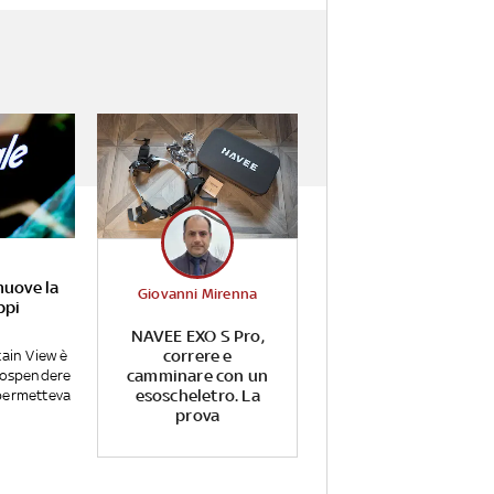
muove la
Giovanni Mirenna
ppi
NAVEE EXO S Pro,
correre e
tain View è
camminare con un
 sospendere
esoscheletro. La
permetteva
prova