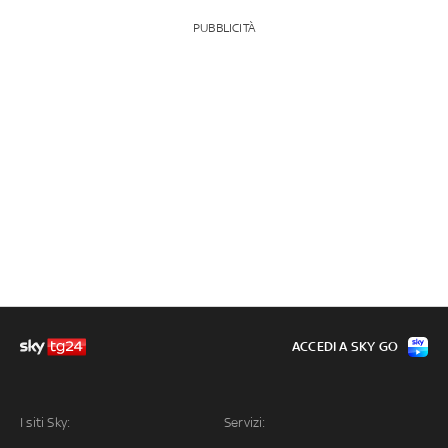
PUBBLICITÀ
ACCEDI A SKY GO
I siti Sky:
Servizi: