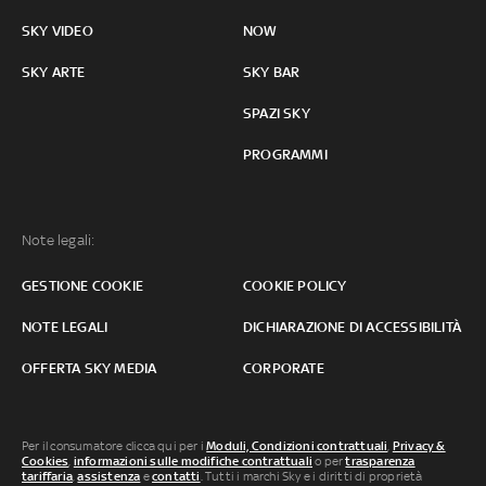
SKY VIDEO
NOW
SKY ARTE
SKY BAR
SPAZI SKY
PROGRAMMI
Note legali:
GESTIONE COOKIE
COOKIE POLICY
NOTE LEGALI
DICHIARAZIONE DI ACCESSIBILITÀ
OFFERTA SKY MEDIA
CORPORATE
Per il consumatore clicca qui per i
Moduli, Condizioni contrattuali
,
Privacy &
Cookies
,
informazioni sulle modifiche contrattuali
o per
trasparenza
tariffaria
,
assistenza
e
contatti
. Tutti i marchi Sky e i diritti di proprietà