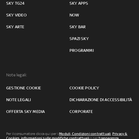
SKY TG24
SKY APPS
SKY VIDEO
NOW
SKY ARTE
SKY BAR
SPAZI SKY
PROGRAMMI
Note legali:
GESTIONE COOKIE
COOKIE POLICY
NOTE LEGALI
DICHIARAZIONE DI ACCESSIBILITÀ
OFFERTA SKY MEDIA
CORPORATE
Per il consumatore clicca qui per i
Moduli, Condizioni contrattuali
,
Privacy &
Cookies
,
informazioni sulle modifiche contrattuali
o per
trasparenza