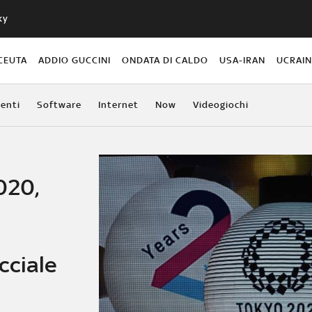
ky
CEUTA
ADDIO GUCCINI
ONDATA DI CALDO
USA-IRAN
UCRAI
enti
Software
Internet
Now
Videogiochi
020,
cciale