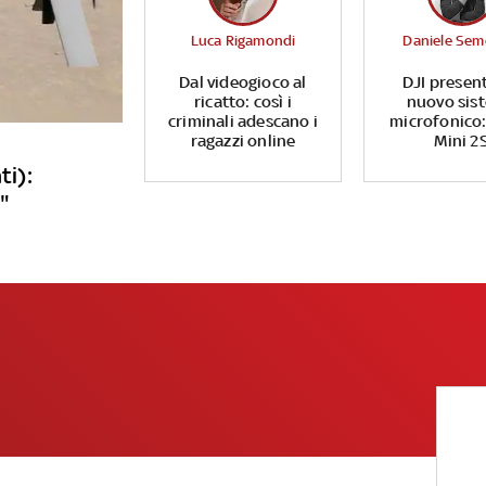
Luca Rigamondi
Daniele Sem
Dal videogioco al
DJI presen
ricatto: così i
nuovo sis
criminali adescano i
microfonico:
ragazzi online
Mini 2
ti):
"