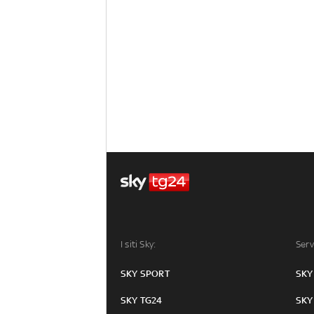
I siti Sky:
Serv
SKY SPORT
SKY
SKY TG24
SKY