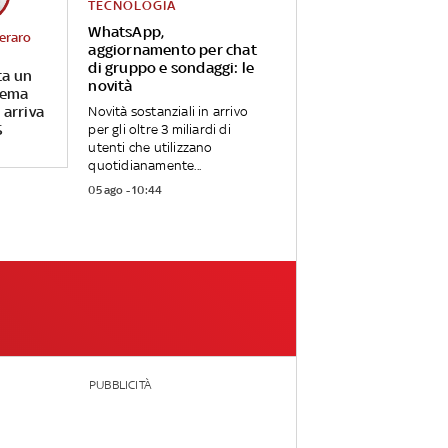
TECNOLOGIA
WhatsApp,
eraro
aggiornamento per chat
di gruppo e sondaggi: le
ta un
novità
tema
 arriva
Novità sostanziali in arrivo
S
per gli oltre 3 miliardi di
utenti che utilizzano
quotidianamente...
05 ago - 10:44
PUBBLICITÀ