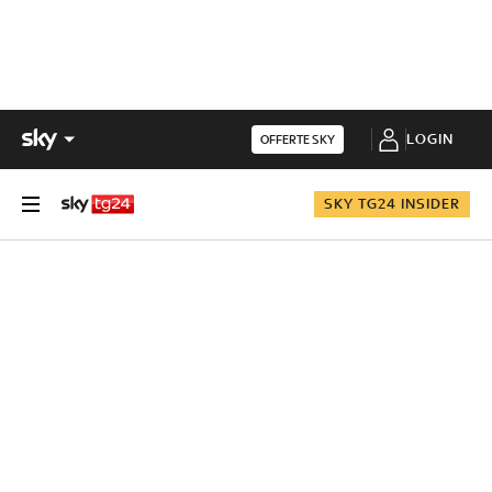
LOGIN
OFFERTE SKY
SKY TG24 INSIDER