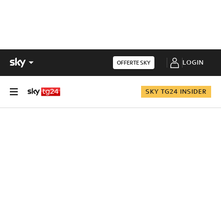
LOGIN
OFFERTE SKY
SKY TG24 INSIDER