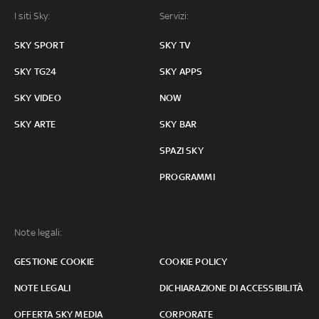
I siti Sky:
Servizi:
SKY SPORT
SKY TV
SKY TG24
SKY APPS
SKY VIDEO
NOW
SKY ARTE
SKY BAR
SPAZI SKY
PROGRAMMI
Note legali:
GESTIONE COOKIE
COOKIE POLICY
NOTE LEGALI
DICHIARAZIONE DI ACCESSIBILITÀ
OFFERTA SKY MEDIA
CORPORATE