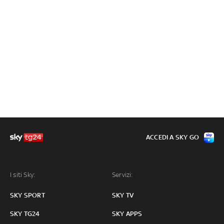
ACCEDI A SKY GO
I siti Sky:
Servizi:
SKY SPORT
SKY TV
SKY TG24
SKY APPS