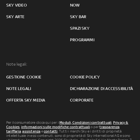
SKY VIDEO
NOW
SKY ARTE
SKY BAR
SPAZI SKY
PROGRAMMI
Note legali:
GESTIONE COOKIE
COOKIE POLICY
NOTE LEGALI
DICHIARAZIONE DI ACCESSIBILITÀ
OFFERTA SKY MEDIA
CORPORATE
Per il consumatore clicca qui per i
Moduli, Condizioni contrattuali
,
Privacy &
Cookies
,
informazioni sulle modifiche contrattuali
o per
trasparenza
tariffaria
,
assistenza
e
contatti
. Tutti i marchi Sky e i diritti di proprietà
intellettuale in essi contenuti, sono di proprietà di Sky international AG e sono