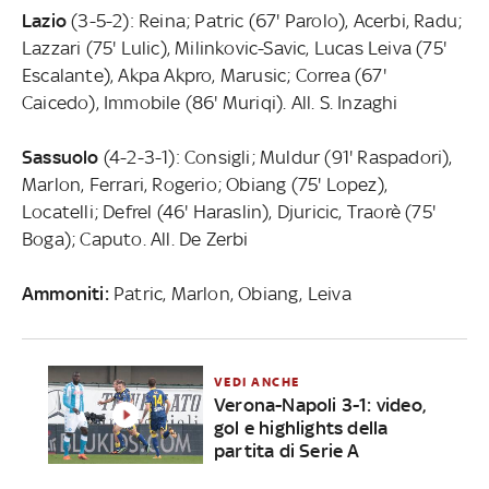
Lazio
(3-5-2): Reina; Patric (67' Parolo), Acerbi, Radu;
Lazzari (75' Lulic), Milinkovic-Savic, Lucas Leiva (75'
Escalante), Akpa Akpro, Marusic; Correa (67'
Caicedo), Immobile (86' Muriqi). All. S. Inzaghi
Sassuolo
(4-2-3-1): Consigli; Muldur (91' Raspadori),
Marlon, Ferrari, Rogerio; Obiang (75' Lopez),
Locatelli; Defrel (46' Haraslin), Djuricic, Traorè (75'
Boga); Caputo. All. De Zerbi
Ammoniti:
Patric, Marlon, Obiang, Leiva
VEDI ANCHE
Verona-Napoli 3-1: video,
gol e highlights della
partita di Serie A