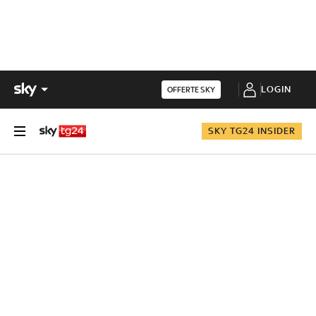
LOGIN
OFFERTE SKY
SKY TG24 INSIDER