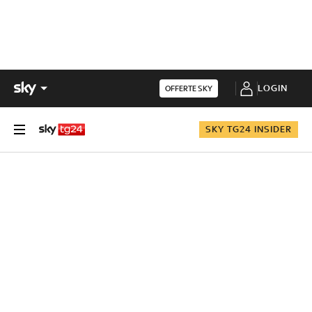
LOGIN
OFFERTE SKY
SKY TG24 INSIDER