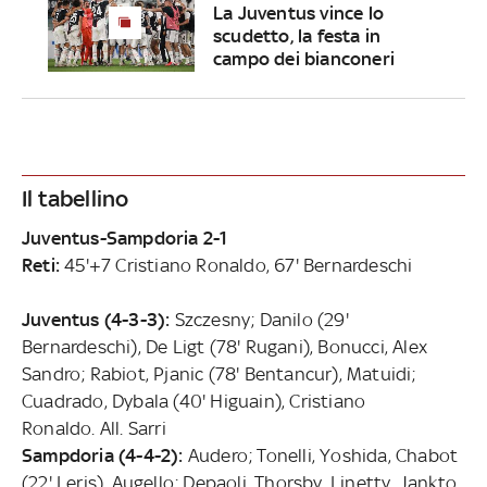
La Juventus vince lo
scudetto, la festa in
campo dei bianconeri
Il tabellino
Juventus-Sampdoria 2-1
Reti:
45'+7 Cristiano Ronaldo, 67' Bernardeschi
Juventus (4-3-3):
Szczesny; Danilo (29'
Bernardeschi), De Ligt (78' Rugani), Bonucci, Alex
Sandro; Rabiot, Pjanic (78' Bentancur), Matuidi;
Cuadrado, Dybala (40' Higuain), Cristiano
Ronaldo. All. Sarri
Sampdoria (4-4-2):
Audero; Tonelli, Yoshida, Chabot
(22' Leris), Augello; Depaoli, Thorsby, Linetty, Jankto