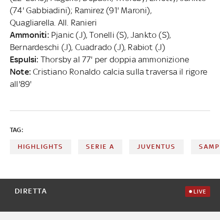
(74' Gabbiadini); Ramirez (91' Maroni),
Quagliarella. All. Ranieri
Ammoniti:
Pjanic (J), Tonelli (S), Jankto (S),
Bernardeschi (J), Cuadrado (J), Rabiot (J)
Espulsi:
Thorsby al 77' per doppia ammonizione
Note:
Cristiano Ronaldo calcia sulla traversa il rigore
all'89'
TAG:
HIGHLIGHTS
SERIE A
JUVENTUS
SAMP
DIRETTA
LIVE