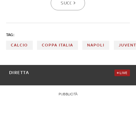
SUCCESSIVA
TAG:
CALCIO
COPPA ITALIA
NAPOLI
JUVEN
DIRETTA
LIVE
PUBBLICITÀ