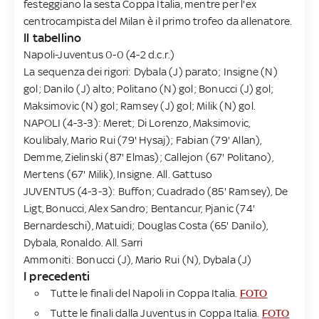
festeggiano la sesta Coppa Italia, mentre per l'ex
centrocampista del Milan è il primo trofeo da allenatore.
Il tabellino
Napoli-Juventus 0-0 (4-2 d.c.r.)
La sequenza dei rigori: Dybala (J) parato; Insigne (N)
gol; Danilo (J) alto; Politano (N) gol; Bonucci (J) gol;
Maksimovic (N) gol; Ramsey (J) gol; Milik (N) gol.
NAPOLI (4-3-3): Meret; Di Lorenzo, Maksimovic,
Koulibaly, Mario Rui (79' Hysaj); Fabian (79' Allan),
Demme, Zielinski (87' Elmas); Callejon (67' Politano),
Mertens (67' Milik), Insigne. All. Gattuso
JUVENTUS (4-3-3): Buffon; Cuadrado (85' Ramsey), De
Ligt, Bonucci, Alex Sandro; Bentancur, Pjanic (74'
Bernardeschi), Matuidi; Douglas Costa (65' Danilo),
Dybala, Ronaldo. All. Sarri
Ammoniti: Bonucci (J), Mario Rui (N), Dybala (J)
I precedenti
Tutte le finali del Napoli in Coppa Italia.
FOTO
Tutte le finali dalla Juventus in Coppa Italia.
FOTO