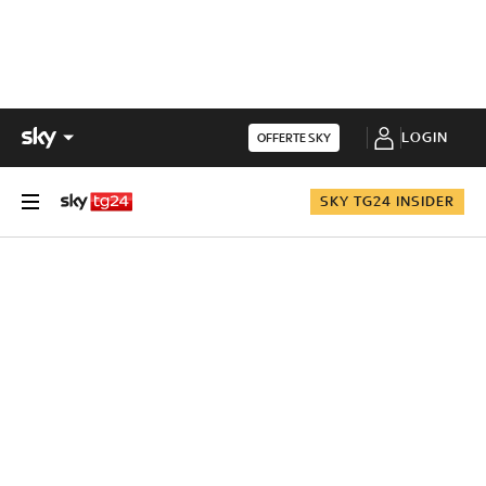
LOGIN
OFFERTE SKY
SKY TG24 INSIDER