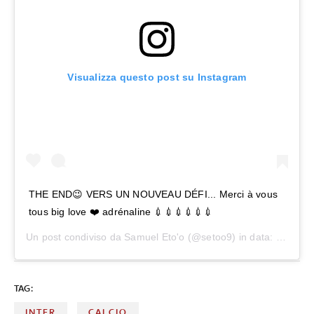
Visualizza questo post su Instagram
THE END😉 VERS UN NOUVEAU DÉFI... Merci à vous
tous big love ❤️ adrénaline 💉💉💉💉💉💉
Un post condiviso da
Samuel Eto'o
(@setoo9) in data:
6 Set 2
TAG:
INTER
CALCIO