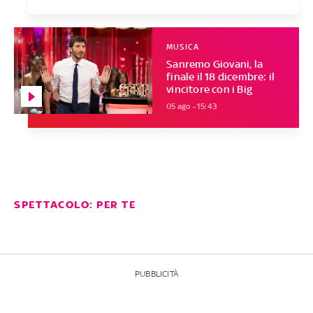
MUSICA
Sanremo Giovani, la
finale il 18 dicembre: il
vincitore con i Big
05 ago - 15:43
SPETTACOLO: PER TE
PUBBLICITÀ