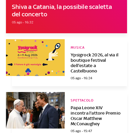
Shiva a Catania, la possibile scaletta
del concerto
05 ago - 16:32
MUSICA
Ypsigrock 2026, al via il
boutique festival
dell’estate a
Castelbuono
05 ago - 16:24
SPETTACOLO
Papa Leone XIV
incontra l'attore Premio
Oscar Matthew
McConaughey
05 ago - 15:47