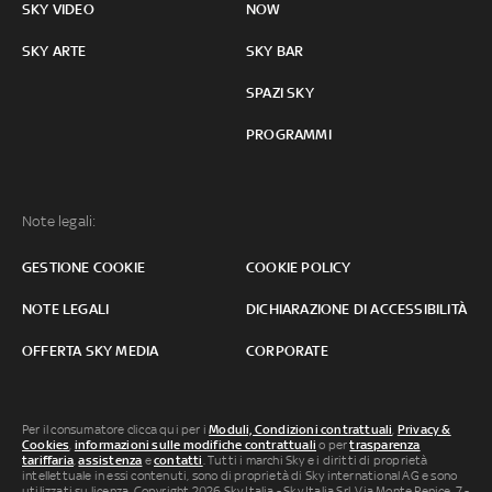
SKY VIDEO
NOW
SKY ARTE
SKY BAR
SPAZI SKY
PROGRAMMI
Note legali:
GESTIONE COOKIE
COOKIE POLICY
NOTE LEGALI
DICHIARAZIONE DI ACCESSIBILITÀ
OFFERTA SKY MEDIA
CORPORATE
Per il consumatore clicca qui per i
Moduli, Condizioni contrattuali
,
Privacy &
Cookies
,
informazioni sulle modifiche contrattuali
o per
trasparenza
tariffaria
,
assistenza
e
contatti
. Tutti i marchi Sky e i diritti di proprietà
intellettuale in essi contenuti, sono di proprietà di Sky international AG e sono
utilizzati su licenza. Copyright 2026 Sky Italia - Sky Italia Srl Via Monte Penice, 7 -