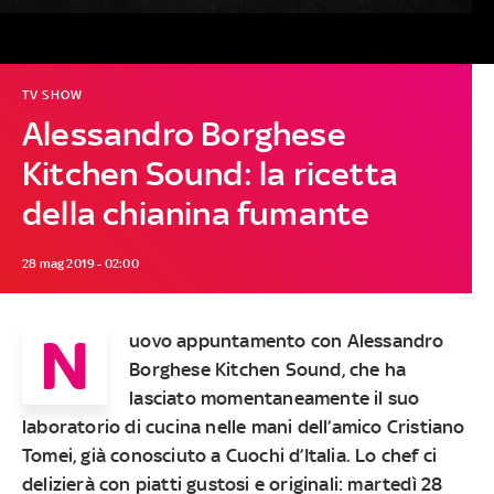
TV SHOW
Alessandro Borghese
Kitchen Sound: la ricetta
della chianina fumante
28 mag 2019 - 02:00
N
uovo appuntamento con
Alessandro
Borghese Kitchen Sound
, che ha
lasciato momentaneamente il suo
laboratorio di cucina nelle mani dell’amico
Cristiano
Tomei
, già conosciuto a
Cuochi d’Italia
. Lo chef ci
delizierà con piatti gustosi e originali:
martedì 28