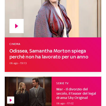
CINEMA
Odissea, Samantha Morton spiega
perché non ha lavorato per un anno
06 ago - 19:13
SERIE TV
War - Il divorzio del
secolo, il teaser del legal
drama Sky Original
06 ago - 17:02