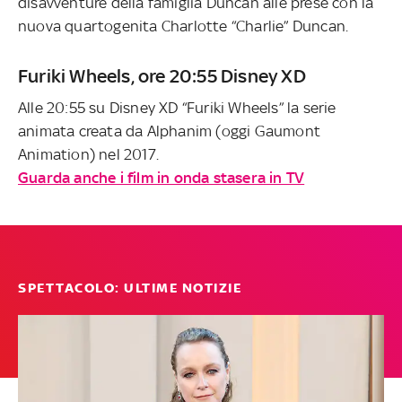
disavventure della famiglia Duncan alle prese con la
nuova quartogenita Charlotte “Charlie” Duncan.
Furiki Wheels, ore 20:55 Disney XD
Alle 20:55 su Disney XD “Furiki Wheels” la serie
animata creata da Alphanim (oggi Gaumont
Animation) nel 2017.
Guarda anche i film in onda stasera in TV
SPETTACOLO: ULTIME NOTIZIE