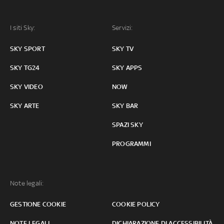
I siti Sky:
Servizi:
SKY SPORT
SKY TV
SKY TG24
SKY APPS
SKY VIDEO
NOW
SKY ARTE
SKY BAR
SPAZI SKY
PROGRAMMI
Note legali:
GESTIONE COOKIE
COOKIE POLICY
NOTE LEGALI
DICHIARAZIONE DI ACCESSIBILITÀ