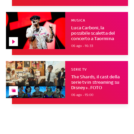
MUSICA
Luca Carboni, la
possibile scaletta del
concerto a Taormina
06 ago - 16:33
SERIE TV
The Shards, il cast della
serie tv in streaming su
Disney+. FOTO
06 ago - 15:00