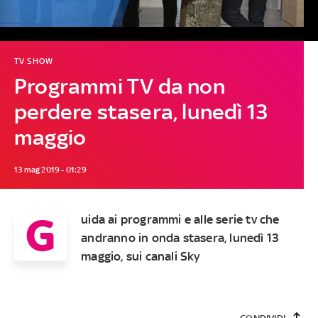
TV SHOW
Programmi TV da non
perdere stasera, lunedì 13
maggio
13 mag 2019 - 01:29
G
uida ai programmi e alle serie tv che
andranno in onda stasera, lunedì 13
maggio, sui canali Sky