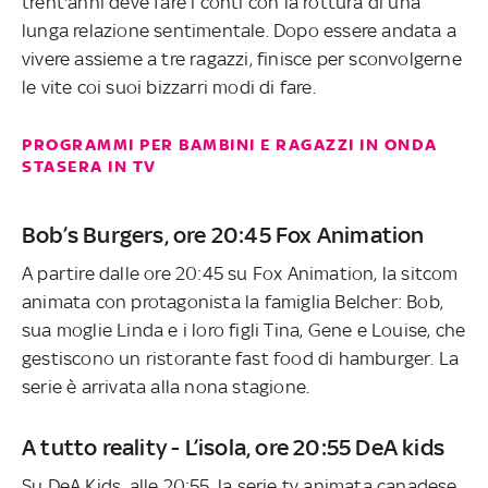
trent'anni deve fare i conti con la rottura di una
lunga relazione sentimentale. Dopo essere andata a
vivere assieme a tre ragazzi, finisce per sconvolgerne
le vite coi suoi bizzarri modi di fare.
PROGRAMMI PER BAMBINI E RAGAZZI IN ONDA
STASERA IN TV
Bob’s Burgers, ore 20:45 Fox Animation
A partire dalle ore 20:45 su Fox Animation, la sitcom
animata con protagonista la famiglia Belcher: Bob,
sua moglie Linda e i loro figli Tina, Gene e Louise, che
gestiscono un ristorante fast food di hamburger. La
serie è arrivata alla nona stagione.
A tutto reality - L’isola, ore 20:55 DeA kids
Su DeA Kids, alle 20:55, la serie tv animata canadese