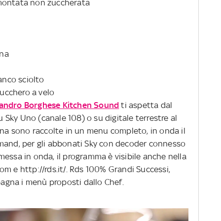
imontata non zuccherata
ina
anco sciolto
zucchero a velo
andro Borghese Kitchen Sound
ti aspetta dal
su Sky Uno (canale 108) o su digitale terrestre al
ana sono raccolte in un menu completo, in onda il
emand, per gli abbonati Sky con decoder connesso
essa in onda, il programma è visibile anche nella
m e http://rds.it/. Rds 100% Grandi Successi,
mpagna i menù proposti dallo Chef.