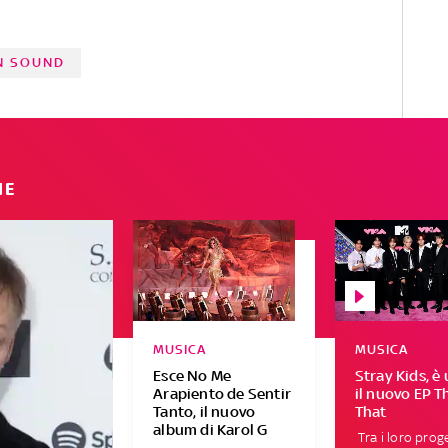
N SOUND
IE
MUSICA
MUSICA
Esce No Me
Stray Kids, è 
Arapiento de Sentir
il nuovo EP T
Tanto, il nuovo
That
album di Karol G
Tra i loro proge