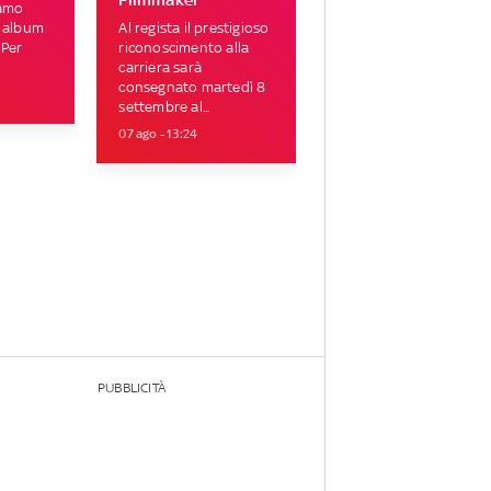
iamo
i album
Al regista il prestigioso
 Per
riconoscimento alla
carriera sarà
consegnato martedì 8
settembre al...
07 ago - 13:24
PUBBLICITÀ