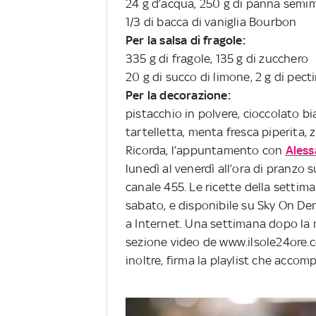
24 g d’acqua, 250 g di panna sem
1/3 di bacca di vaniglia Bourbon
Per la salsa di fragole:
335 g di fragole, 135 g di zucchero
20 g di succo di limone, 2 g di pect
Per la decorazione:
pistacchio in polvere, cioccolato bi
tartelletta, menta fresca piperita, 
Ricorda, l’appuntamento con
Aless
lunedì al venerdì all’ora di pranzo 
canale 455. Le ricette della settim
sabato, e disponibile su Sky On D
a Internet. Una settimana dopo la m
sezione video de www.ilsole24ore.co
inoltre, firma la playlist che acco