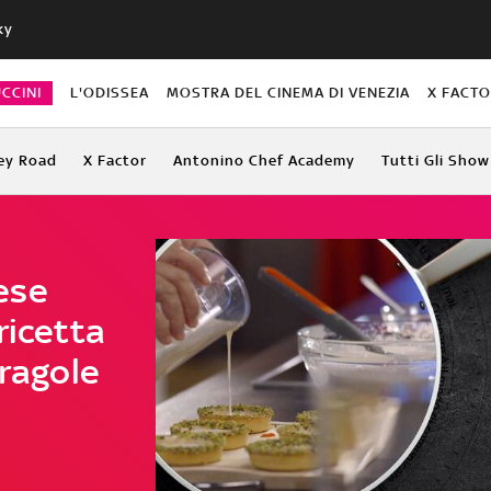
ky
CCINI
L'ODISSEA
MOSTRA DEL CINEMA DI VENEZIA
X FACT
ey Road
X Factor
Antonino Chef Academy
Tutti Gli Show
ese
ricetta
fragole