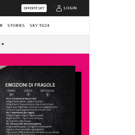
LOGIN
OFFERTE SKY
OR
STORIES
SKY TG24