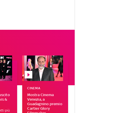
CINEMA
uscito
Mostra Cinema
his &
Venezia, a
Guadagnino premio
Cartier Glory
tti più
Filmmaker