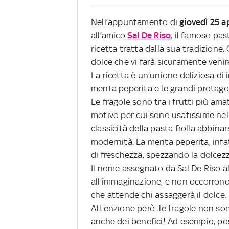
Nell’appuntamento di
giovedì 25 ap
all’amico
Sal De Riso
, il famoso pa
ricetta tratta dalla sua tradizione.
dolce che vi farà sicuramente venir
La ricetta è un’unione deliziosa di i
menta peperita e le grandi protagon
Le fragole sono tra i frutti più ama
motivo per cui sono usatissime nell
classicità della pasta frolla abbina
modernità. La menta peperita, infa
di freschezza, spezzando la dolcezza
Il nome assegnato da Sal De Riso al
all’immaginazione, e non occorrono
che attende chi assaggerà il dolce.
Attenzione però: le fragole non s
anche dei benefici! Ad esempio, po