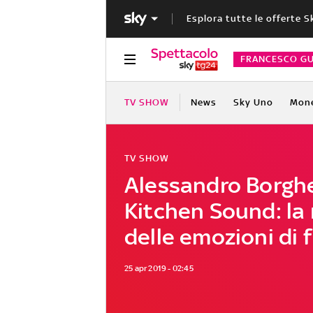
Esplora tutte le offerte S
FRANCESCO GU
TV SHOW
News
Sky Uno
Mon
TV SHOW
Alessandro Borgh
Kitchen Sound: la 
delle emozioni di 
25 apr 2019 - 02:45