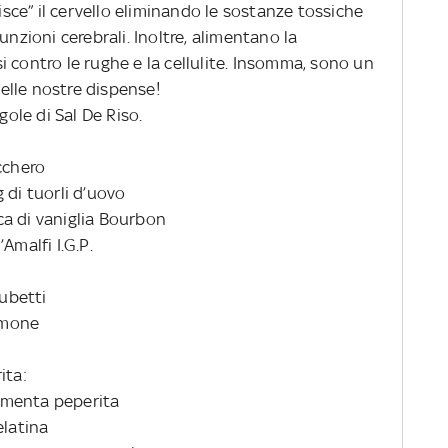
ce” il cervello eliminando le sostanze tossiche
unzioni cerebrali. Inoltre, alimentano la
 contro le rughe e la cellulite. Insomma, sono un
elle nostre dispense!
gole di Sal De Riso.
cchero
 di tuorli d’uovo
cca di vaniglia Bourbon
Amalfi I.G.P.
cubetti
limone
ita:
i menta peperita
elatina