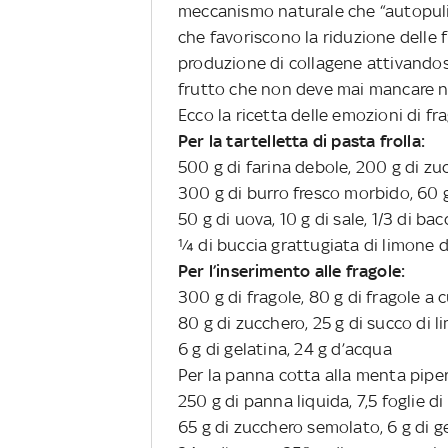
meccanismo naturale che “autopulis
che favoriscono la riduzione delle f
produzione di collagene attivandosi
frutto che non deve mai mancare n
Ecco la ricetta delle emozioni di fra
Per la tartelletta di pasta frolla:
500 g di farina debole, 200 g di zu
300 g di burro fresco morbido, 60 g
50 g di uova, 10 g di sale, 1/3 di ba
¼ di buccia grattugiata di limone d’
Per l’inserimento alle fragole:
300 g di fragole, 80 g di fragole a 
80 g di zucchero, 25 g di succo di 
6 g di gelatina, 24 g d’acqua
Per la panna cotta alla menta piper
250 g di panna liquida, 7,5 foglie d
65 g di zucchero semolato, 6 g di g