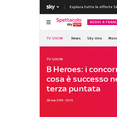
Esplora tutte le offerte S
ADDIO A FRAN
TV SHOW
News
Sky Uno
Mon
TV SHOW
B Heroes: i concor
cosa è successo n
terza puntata
28 mar 2019 - 02:15