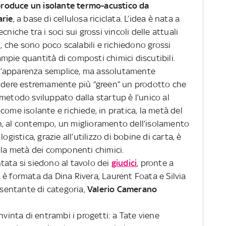
roduce un isolante termo-acustico da
arie
, a base di cellulosa riciclata. L’idea è nata a
niche tra i soci sui grossi vincoli delle attuali
i, che sono poco scalabili e richiedono grossi
 ampie quantità di composti chimici discutibili.
l’apparenza semplice, ma assolutamente
endere estremamente più “green” un prodotto che
metodo sviluppato dalla startup è l’unico al
come isolante e richiede, in pratica, la metà del
n, al contempo, un miglioramento dell’isolamento
ogistica, grazie all’utilizzo di bobine di carta, è
 la metà dei componenti chimici.
tata si siedono al tavolo dei
giudici
, pronte a
ia è formata da Dina Rivera, Laurent Foata e Silvia
esentante di categoria,
Valerio Camerano
nvinta di entrambi i progetti: a Tate viene