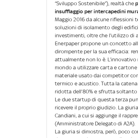
“Sviluppo Sostenibile”), realtà che
p
insufflaggio per intercapedini mur
Maggio 2016 da alcune riflessioni tec
soluzioni di isolamento degli edific
investimenti, oltre che l’utilizzo di
Enerpaper propone un concetto al
dirompente per la sua efficacia: r
attualmente non lo è. L’innovativo 
mondo a utilizzare carta e cartone 
materiale usato dai competitor co
termico e acustico. Tutta la catena l
ridotta dell’80% e sfrutta soltanto
Le due startup di questa terza pun
ricevere il proprio giudizio. La giur
Candiani, a cui si aggiunge il rappr
(Amministratore Delegato di A2A).
La giuria si dimostra, però, poco co