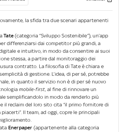
uovamente, la sfida tra due scenari appartenenti
ta
Tate
(categoria “Sviluppo Sostenibile”), un’app
 per differenziarsi dai competitor più grandi, a
igitale e intuitivo, in modo da consentire ai suoi
zione stessa, a partire dal monitoraggio dei
iusura contratto. La filosofia di Tate è chiara e
semplicità di gestione. L’idea, di per sé, potrebbe
ale, in quanto il servizio non è di per sé nuovo
ecnologia
mobile-first
, al fine di rinnovare un
ale semplificandolo in modo da renderlo più
 il reclaim del loro sito cita “il primo fornitore di
iacerti”. Il team, ad oggi, copre le principali
miglioramento.
tata
Enerpaper
(appartenente alla categoria