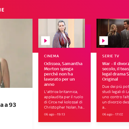
IE
CINEMA
SERIE TV
Odissea, Samantha
War - Il divor
Morton spiega
secolo, il tea
perché non ha
legal drama 
lavorato per un
Original
anno
Due dei più pot
L'attrice britannica,
studi legali di 
applaudita per il ruolo
uno contro l’al
di Circe nel kolossal di
un divorzio des
a a 93
Christopher Nolan, ha...
a...
06 ago - 19:13
06 ago - 17:02