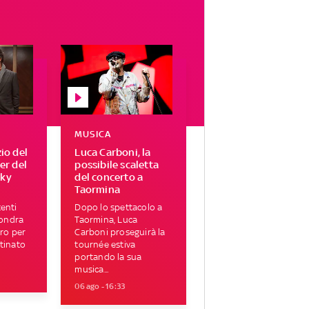
MUSICA
zio del
Luca Carboni, la
ser del
possibile scaletta
Sky
del concerto a
Taormina
enti
Dopo lo spettacolo a
Londra
Taormina, Luca
tro per
Carboni proseguirà la
tinato
tournée estiva
portando la sua
musica...
06 ago - 16:33