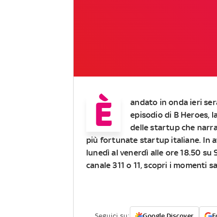
È
andato in onda ieri ser
episodio di
B Heroes
, 
delle
startup
che narra 
più fortunate startup italiane. In
lunedì al venerdì alle ore 18.50 su 
canale 311 o 11
, scopri i momenti sa
Seguici su:
Google Discover
F