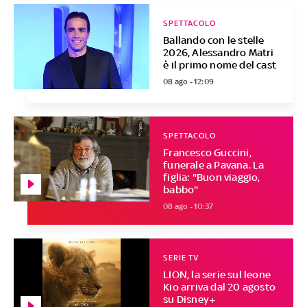
SPETTACOLO
Ballando con le stelle
2026, Alessandro Matri
è il primo nome del cast
08 ago - 12:09
SPETTACOLO
Francesco Guccini,
funerale a Pavana. La
figlia: "Buon viaggio,
babbo"
08 ago - 10:37
SERIE TV
LION, la serie sul leone
Kio arriva dal 20 agosto
su Disney+