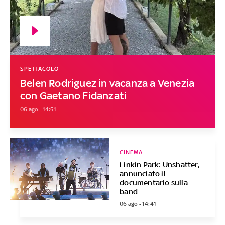
SPETTACOLO
Belen Rodriguez in vacanza a Venezia
con Gaetano Fidanzati
06 ago - 14:51
CINEMA
Linkin Park: Unshatter,
annunciato il
documentario sulla
band
06 ago - 14:41