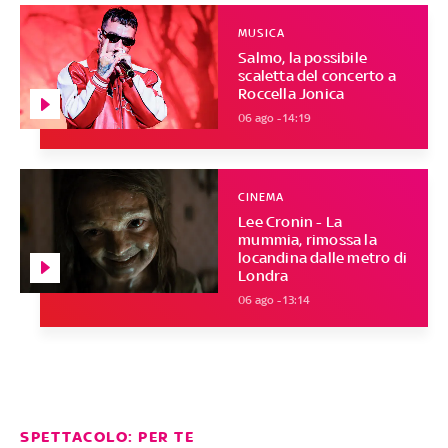
MUSICA
Salmo, la possibile
scaletta del concerto a
Roccella Jonica
06 ago - 14:19
CINEMA
Lee Cronin - La
mummia, rimossa la
locandina dalle metro di
Londra
06 ago - 13:14
SPETTACOLO: PER TE